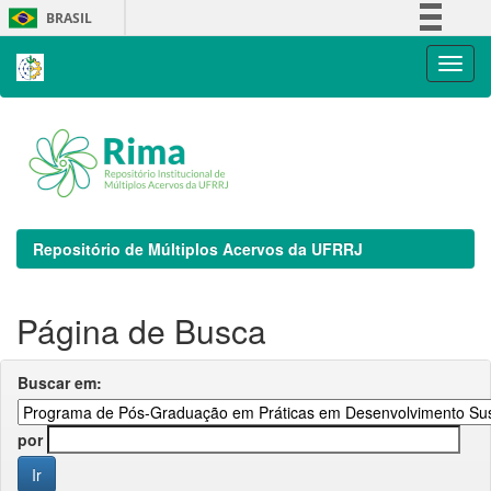
Skip
BRASIL
navigation
Simplifique!
Comunica BR
Participe
Acesso à informação
Legislação
Canais
Repositório de Múltiplos Acervos da UFRRJ
Página de Busca
Buscar em:
por