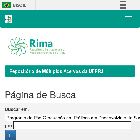
Skip
BRASIL
navigation
Simplifique!
Comunica BR
Participe
Acesso à informação
Legislação
Canais
Repositório de Múltiplos Acervos da UFRRJ
Página de Busca
Buscar em:
por