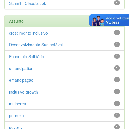
Schmitt, Claudia Job
1
Assunto
crescimento inclusivo
1
Desenvolvimento Sustentável
1
Economia Solidária
1
emancipation
1
emancipação
1
inclusive growth
1
mulheres
1
pobreza
1
poverty
1