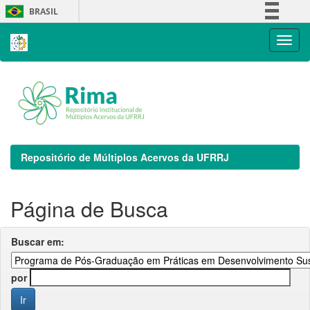
Skip
BRASIL
navigation
Simplifique!
Comunica BR
Participe
Acesso à informação
Legislação
Canais
Repositório de Múltiplos Acervos da UFRRJ
Página de Busca
Buscar em:
por