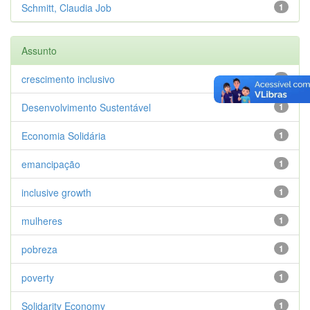
Schmitt, Claudia Job
1
Assunto
crescimento inclusivo
1
Desenvolvimento Sustentável
1
Economia Solidária
1
emancipação
1
inclusive growth
1
mulheres
1
pobreza
1
poverty
1
Solidarity Economy
1