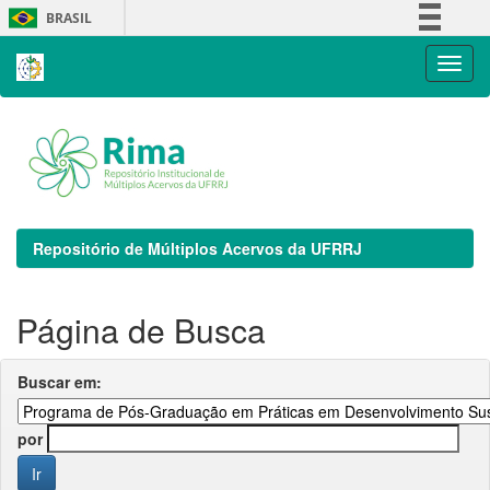
Skip
BRASIL
navigation
Simplifique!
Comunica BR
Participe
Acesso à informação
Legislação
Canais
Repositório de Múltiplos Acervos da UFRRJ
Página de Busca
Buscar em:
por