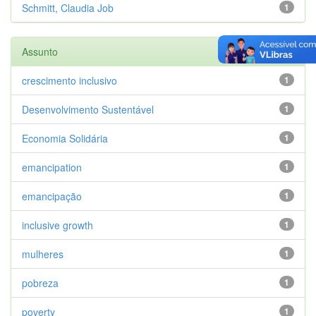
Schmitt, Claudia Job
1
Assunto
crescimento inclusivo
1
Desenvolvimento Sustentável
1
Economia Solidária
1
emancipation
1
emancipação
1
inclusive growth
1
mulheres
1
pobreza
1
poverty
1