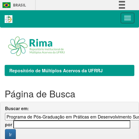
Skip
BRASIL
navigation
Simplifique!
Comunica BR
Participe
Acesso à informação
Legislação
Canais
Repositório de Múltiplos Acervos da UFRRJ
Página de Busca
Buscar em:
por