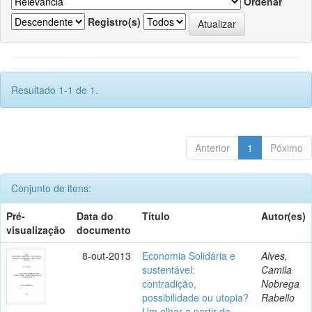
Ordenar
Registro(s)
Resultado 1-1 de 1.
Anterior
1
Póximo
Conjunto de itens:
Pré-
Data do
Título
Autor(es)
visualização
documento
8-out-2013
Economia Solidária e
Alves,
sustentável:
Camila
contradição,
Nobrega
possibilidade ou utopia?
Rabello
Um olhar a partir do