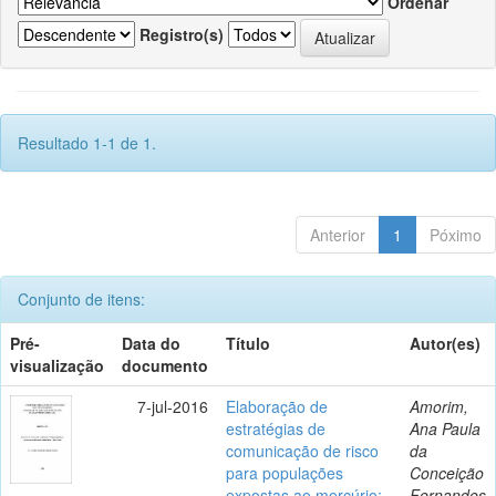
Ordenar
Registro(s)
Resultado 1-1 de 1.
Anterior
1
Póximo
Conjunto de itens:
Pré-
Data do
Título
Autor(es)
visualização
documento
7-jul-2016
Elaboração de
Amorim,
estratégias de
Ana Paula
comunicação de risco
da
para populações
Conceição
expostas ao mercúrio:
Fernandes