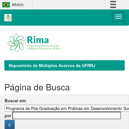
Skip
BRASIL
navigation
Simplifique!
Comunica BR
Participe
Acesso à informação
Legislação
Canais
Repositório de Múltiplos Acervos da UFRRJ
Página de Busca
Buscar em:
por