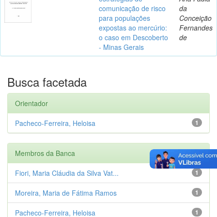
comunicação de risco
da
para populações
Conceição
expostas ao mercúrio:
Fernandes
o caso em Descoberto
de
- Minas Gerais
Busca facetada
Orientador
Pacheco-Ferreira, Heloisa
1
Membros da Banca
Fiori, Maria Cláudia da Silva Vat...
1
Moreira, Maria de Fátima Ramos
1
Pacheco-Ferreira, Heloisa
1