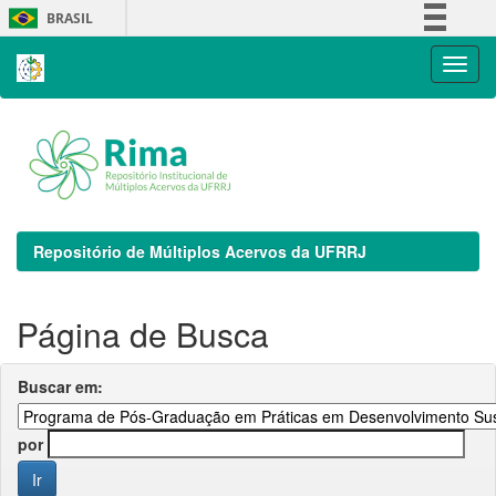
Skip
BRASIL
navigation
Simplifique!
Comunica BR
Participe
Acesso à informação
Legislação
Canais
Repositório de Múltiplos Acervos da UFRRJ
Página de Busca
Buscar em:
por