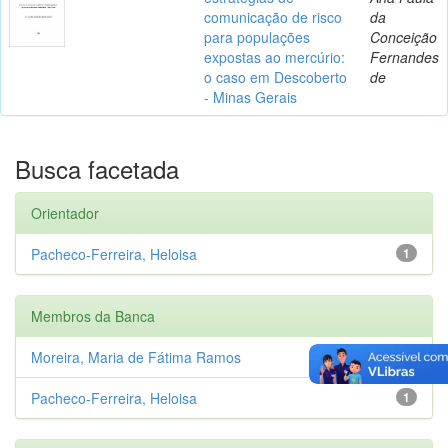
comunicação de risco
da
para populações
Conceição
expostas ao mercúrio:
Fernandes
o caso em Descoberto
de
- Minas Gerais
Busca facetada
Orientador
Pacheco-Ferreira, Heloisa
1
Membros da Banca
Moreira, Maria de Fátima Ramos
1
Pacheco-Ferreira, Heloisa
1