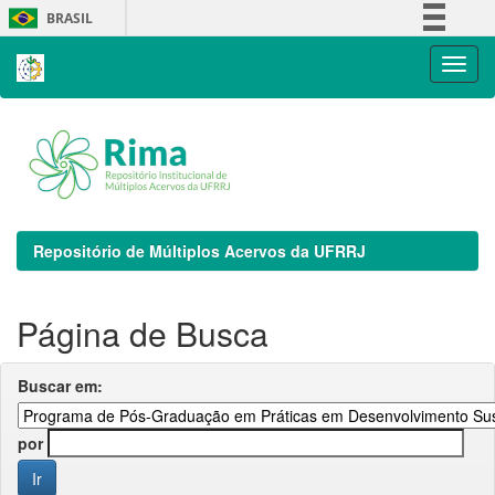
Skip
BRASIL
navigation
Simplifique!
Comunica BR
Participe
Acesso à informação
Legislação
Canais
Repositório de Múltiplos Acervos da UFRRJ
Página de Busca
Buscar em:
por