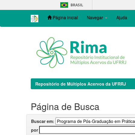
Skip
BRASIL
navigation
Página inicial
Navegar
Ajuda
Repositório de Múltiplos Acervos da UFRRJ
Página de Busca
Buscar em:
por