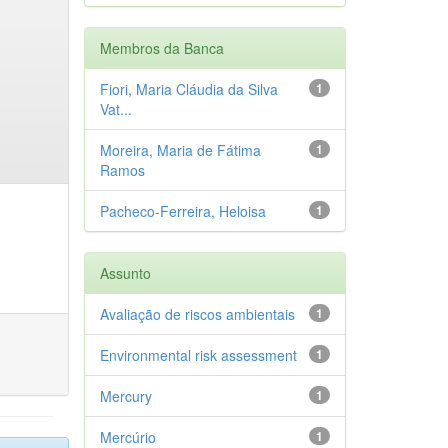
Membros da Banca
Fiori, Maria Cláudia da Silva
1
Vat...
Moreira, Maria de Fátima
1
Ramos
Pacheco-Ferreira, Heloisa
1
Assunto
Avaliação de riscos ambientais
1
Environmental risk assessment
1
Mercury
1
Mercúrio
1