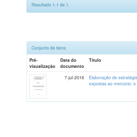
Resultado 1-1 de 1.
Conjunto de itens:
Pré-
Data do
Título
visualização
documento
7-jul-2016
Elaboração de estratégi
expostas ao mercúrio: o