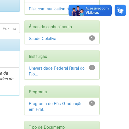
Risk communication health
1
Áreas de conhecimento
Póximo
Saúde Coletiva
1
Instituição
Universidade Federal Rural do
1
la da
Rio...
ndes de
Programa
Programa de Pós-Graduação
1
em Prát...
Tipo de Documento