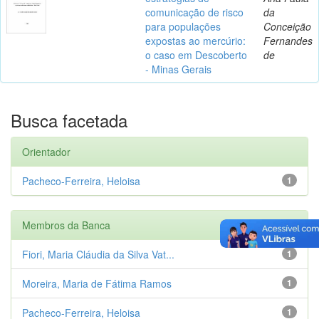
comunicação de risco
da
para populações
Conceição
expostas ao mercúrio:
Fernandes
o caso em Descoberto
de
- Minas Gerais
Busca facetada
Orientador
Pacheco-Ferreira, Heloisa
1
Membros da Banca
Fiori, Maria Cláudia da Silva Vat...
1
Moreira, Maria de Fátima Ramos
1
Pacheco-Ferreira, Heloisa
1