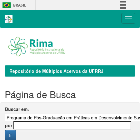
Skip
BRASIL
navigation
Simplifique!
Comunica BR
Participe
Acesso à informação
Legislação
Canais
Repositório de Múltiplos Acervos da UFRRJ
Página de Busca
Buscar em:
por