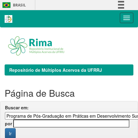
Skip
BRASIL
navigation
Simplifique!
Comunica BR
Participe
Acesso à informação
Legislação
Canais
Repositório de Múltiplos Acervos da UFRRJ
Página de Busca
Buscar em:
por