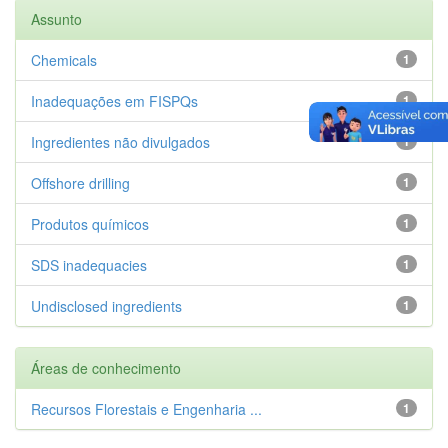
Assunto
Chemicals
1
Inadequações em FISPQs
1
Ingredientes não divulgados
1
Offshore drilling
1
Produtos químicos
1
SDS inadequacies
1
Undisclosed ingredients
1
Áreas de conhecimento
Recursos Florestais e Engenharia ...
1