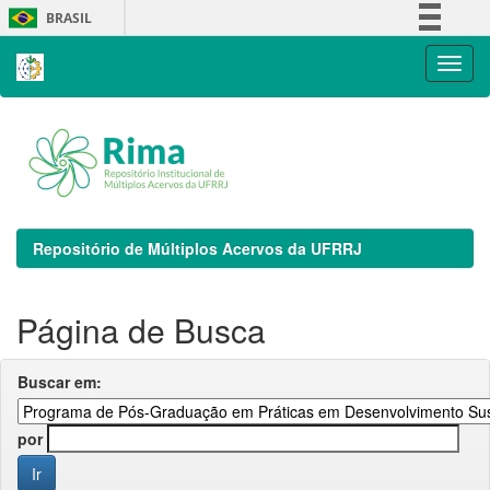
Skip
BRASIL
navigation
Simplifique!
Comunica BR
Participe
Acesso à informação
Legislação
Canais
Repositório de Múltiplos Acervos da UFRRJ
Página de Busca
Buscar em:
por