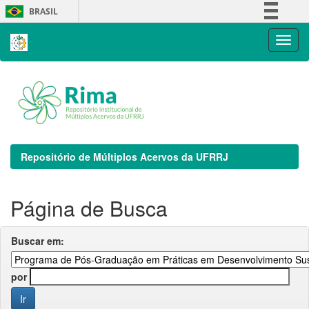
Skip
BRASIL
navigation
Simplifique!
Comunica BR
Participe
Acesso à informação
Legislação
Canais
Repositório de Múltiplos Acervos da UFRRJ
Página de Busca
Buscar em:
por