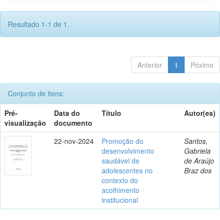
Resultado 1-1 de 1.
Anterior
1
Póximo
Conjunto de itens:
Pré-
Data do
Título
Autor(es)
visualização
documento
22-nov-2024
Promoção do
Santos,
desenvolvimento
Gabriela
saudável de
de Araújo
adolescentes no
Braz dos
contexto do
acolhimento
institucional