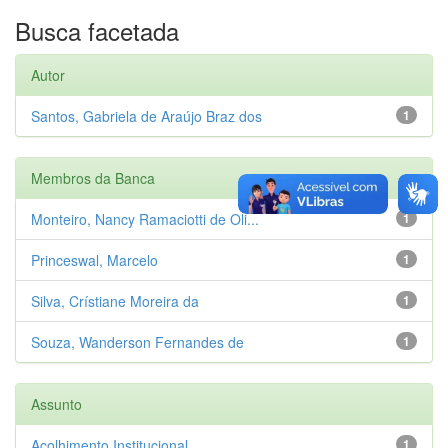
Busca facetada
Autor
Santos, Gabriela de Araújo Braz dos
1
Membros da Banca
Monteiro, Nancy Ramaciotti de Oli...
1
Princeswal, Marcelo
1
Silva, Crístiane Moreira da
1
Souza, Wanderson Fernandes de
1
Assunto
Acolhimento Institucional
1