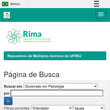
Skip
BRASIL
navigation
Simplifique!
Comunica BR
Participe
Acesso à informação
Legislação
Canais
Repositório de Múltiplos Acervos da UFRRJ
Página de Busca
Buscar em:
por
Filtros correntes: