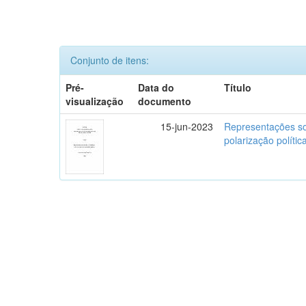
Conjunto de itens:
Pré-
Data do
Título
visualização
documento
15-jun-2023
Representações so
polarização polític