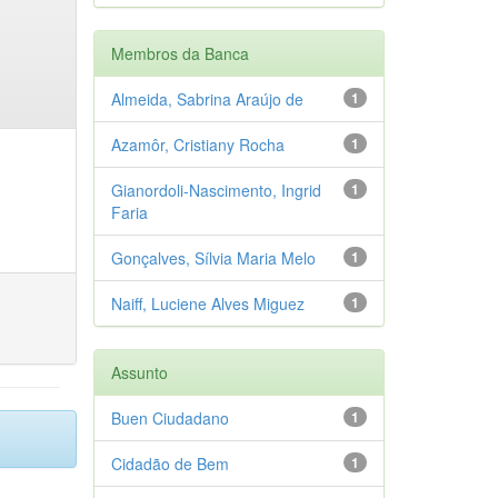
Membros da Banca
Almeida, Sabrina Araújo de
1
Azamôr, Cristiany Rocha
1
Gianordoli-Nascimento, Ingrid
1
Faria
Gonçalves, Sílvia Maria Melo
1
Naiff, Luciene Alves Miguez
1
Assunto
Buen Ciudadano
1
Cidadão de Bem
1