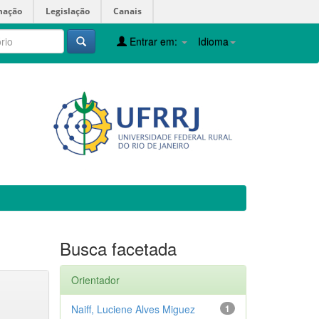
mação
Legislação
Canais
Entrar em:
Idioma
Busca facetada
Orientador
Naiff, Luciene Alves Miguez
1