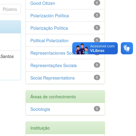
Good Citizen
1
Póximo
Polarización Política
1
Polarização Política
1
Political Polarization
1
Representaciones Sociales
1
s Santos
Representações Sociais
1
Social Representations
1
Áreas de conhecimento
Sociologia
1
Instituição