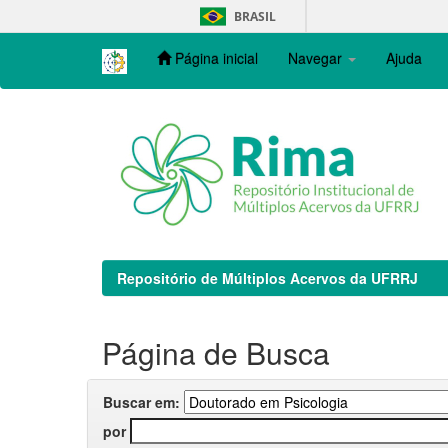
Skip
BRASIL
navigation
Página inicial
Navegar
Ajuda
Repositório de Múltiplos Acervos da UFRRJ
Página de Busca
Buscar em:
por