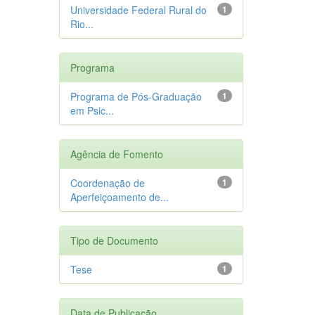
Universidade Federal Rural do
1
Rio...
Programa
Programa de Pós-Graduação
1
em Psic...
Agência de Fomento
Coordenação de
1
Aperfeiçoamento de...
Tipo de Documento
Tese
1
Data de Publicação