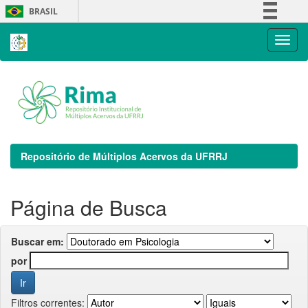
Skip
BRASIL
navigation
Simplifique!
Comunica BR
Participe
Acesso à informação
Legislação
Canais
Repositório de Múltiplos Acervos da UFRRJ
Página de Busca
Buscar em:
por
Filtros correntes: