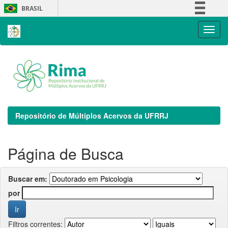
Skip
BRASIL
navigation
Simplifique!
Comunica BR
Participe
Acesso à informação
Legislação
Canais
Repositório de Múltiplos Acervos da UFRRJ
Página de Busca
Buscar em:
por
Filtros correntes: