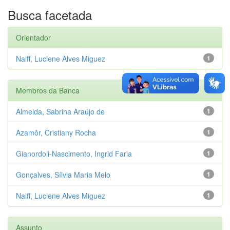
Busca facetada
Orientador
Naiff, Luciene Alves Miguez
1
Membros da Banca
Almeida, Sabrina Araújo de
1
Azamôr, Cristiany Rocha
1
Gianordoli-Nascimento, Ingrid Faria
1
Gonçalves, Sílvia Maria Melo
1
Naiff, Luciene Alves Miguez
1
Assunto