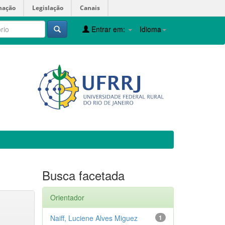
mação
Legislação
Canais
Entrar em:
Idioma
Busca facetada
Orientador
Naiff, Luciene Alves Miguez
1