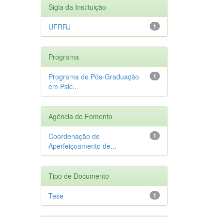
Sigla da Instituição
UFRRJ
1
Programa
Programa de Pós-Graduação
1
em Psic...
Agência de Fomento
Coordenação de
1
Aperfeiçoamento de...
Tipo de Documento
Tese
1