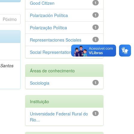
Good Citizen
1
Polarización Política
1
Póximo
Polarização Política
1
Representaciones Sociales
1
Social Representations
1
s Santos
Áreas de conhecimento
Sociologia
1
Instituição
Universidade Federal Rural do
1
Rio...