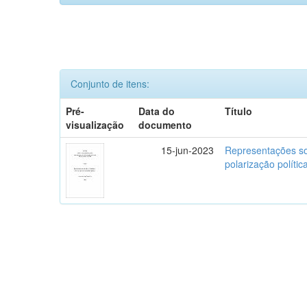
Conjunto de itens:
Pré-
Data do
Título
visualização
documento
15-jun-2023
Representações so
polarização polític