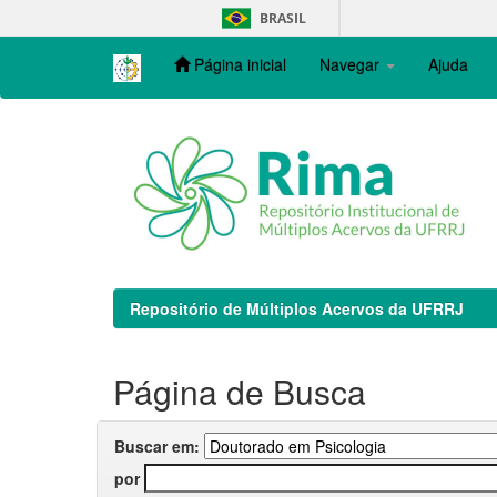
Skip
BRASIL
navigation
Página inicial
Navegar
Ajuda
Repositório de Múltiplos Acervos da UFRRJ
Página de Busca
Buscar em:
por