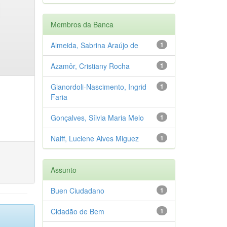
Membros da Banca
Almeida, Sabrina Araújo de
1
Azamôr, Cristiany Rocha
1
Gianordoli-Nascimento, Ingrid
1
Faria
Gonçalves, Sílvia Maria Melo
1
Naiff, Luciene Alves Miguez
1
Assunto
Buen Ciudadano
1
Cidadão de Bem
1