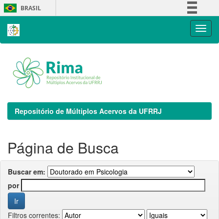
Skip
BRASIL
navigation
Simplifique!
Comunica BR
Participe
Acesso à informação
Legislação
Canais
Repositório de Múltiplos Acervos da UFRRJ
Página de Busca
Buscar em:
por
Filtros correntes: