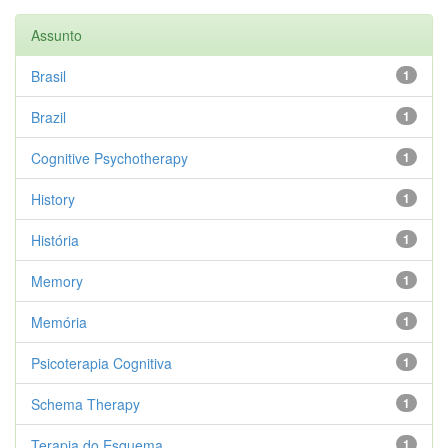
Assunto
Brasil
1
Brazil
1
Cognitive Psychotherapy
1
History
1
História
1
Memory
1
Memória
1
Psicoterapia Cognitiva
1
Schema Therapy
1
Terapia do Esquema
1