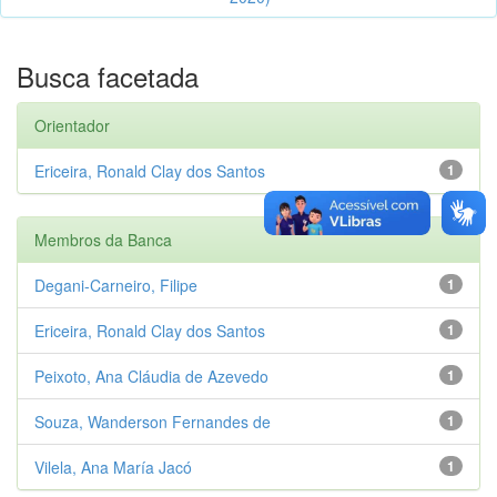
Busca facetada
Orientador
Ericeira, Ronald Clay dos Santos
1
Membros da Banca
Degani-Carneiro, Filipe
1
Ericeira, Ronald Clay dos Santos
1
Peixoto, Ana Cláudia de Azevedo
1
Souza, Wanderson Fernandes de
1
Vilela, Ana María Jacó
1