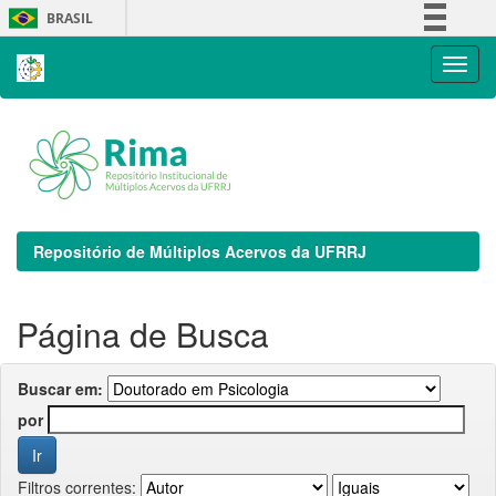
Skip
BRASIL
navigation
Simplifique!
Comunica BR
Participe
Acesso à informação
Legislação
Canais
Repositório de Múltiplos Acervos da UFRRJ
Página de Busca
Buscar em:
por
Filtros correntes: