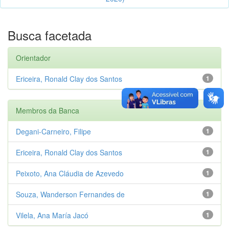
Busca facetada
Orientador
Ericeira, Ronald Clay dos Santos
1
Membros da Banca
Degani-Carneiro, Filipe
1
Ericeira, Ronald Clay dos Santos
1
Peixoto, Ana Cláudia de Azevedo
1
Souza, Wanderson Fernandes de
1
Vilela, Ana María Jacó
1