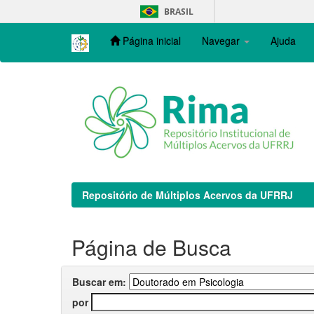
Skip
BRASIL
navigation
Página inicial
Navegar
Ajuda
Repositório de Múltiplos Acervos da UFRRJ
Página de Busca
Buscar em:
por