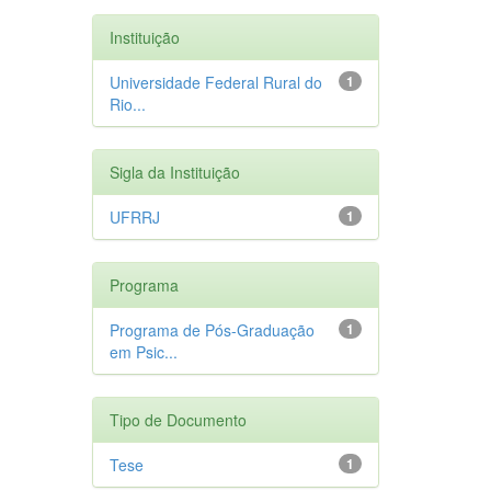
Instituição
Universidade Federal Rural do
1
Rio...
Sigla da Instituição
UFRRJ
1
Programa
Programa de Pós-Graduação
1
em Psic...
Tipo de Documento
Tese
1