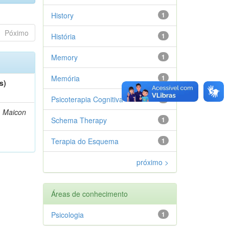
History
1
Póximo
História
1
Memory
1
Memória
1
s)
Psicoterapia Cognitiva
1
, Maicon
Schema Therapy
1
Terapia do Esquema
1
próximo >
Áreas de conhecimento
Psicologia
1