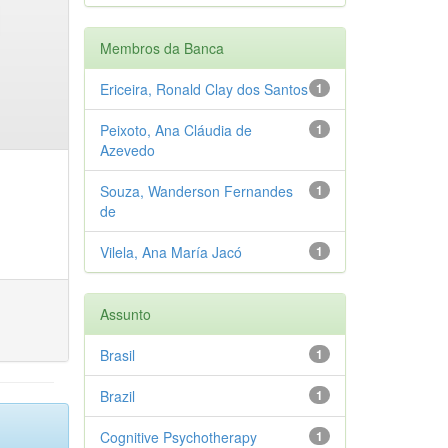
Membros da Banca
Ericeira, Ronald Clay dos Santos
1
Peixoto, Ana Cláudia de
1
Azevedo
Souza, Wanderson Fernandes
1
de
Vilela, Ana María Jacó
1
Assunto
Brasil
1
Brazil
1
Cognitive Psychotherapy
1