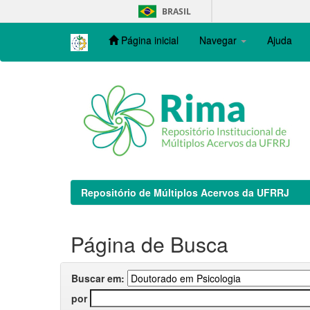
Skip
BRASIL
navigation
Página inicial
Navegar
Ajuda
Repositório de Múltiplos Acervos da UFRRJ
Página de Busca
Buscar em:
por