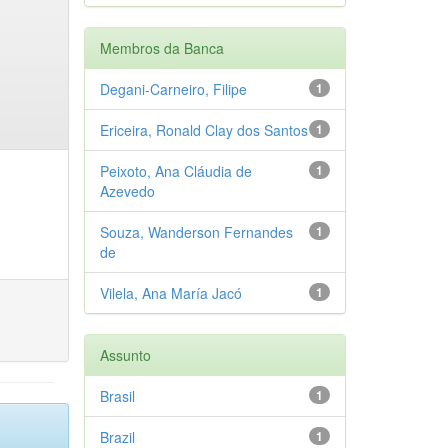
Membros da Banca
Degani-Carneiro, Filipe
1
Ericeira, Ronald Clay dos Santos
1
Peixoto, Ana Cláudia de
1
Azevedo
Souza, Wanderson Fernandes
1
de
Vilela, Ana María Jacó
1
Assunto
Brasil
1
Brazil
1