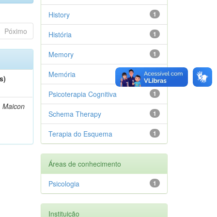
History
1
Póximo
História
1
Memory
1
Memória
1
s)
Psicoterapia Cognitiva
1
, Maicon
Schema Therapy
1
Terapia do Esquema
1
Áreas de conhecimento
Psicologia
1
Instituição