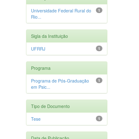
Universidade Federal Rural do
1
Rio...
Sigla da Instituição
UFRRJ
1
Programa
Programa de Pós-Graduação
1
em Psic...
Tipo de Documento
Tese
1
Data de Publicação