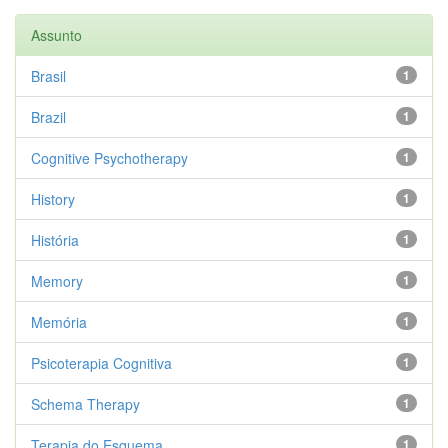
Assunto
Brasil
1
Brazil
1
Cognitive Psychotherapy
1
History
1
História
1
Memory
1
Memória
1
Psicoterapia Cognitiva
1
Schema Therapy
1
Terapia do Esquema
1