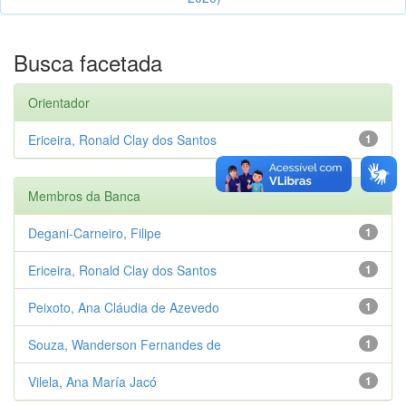
Busca facetada
Orientador
Ericeira, Ronald Clay dos Santos
1
Membros da Banca
Degani-Carneiro, Filipe
1
Ericeira, Ronald Clay dos Santos
1
Peixoto, Ana Cláudia de Azevedo
1
Souza, Wanderson Fernandes de
1
Vilela, Ana María Jacó
1