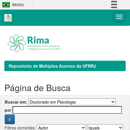
Skip
BRASIL
navigation
Simplifique!
Comunica BR
Participe
Acesso à informação
Legislação
Canais
Repositório de Múltiplos Acervos da UFRRJ
Página de Busca
Buscar em:
por
Filtros correntes: