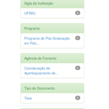
Sigla da Instituição
UFRRJ
1
Programa
Programa de Pós-Graduação
1
em Psic...
Agência de Fomento
Coordenação de
1
Aperfeiçoamento de...
Tipo de Documento
Tese
1