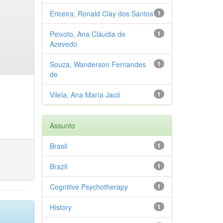
Ericeira, Ronald Clay dos Santos
1
Peixoto, Ana Cláudia de
1
Azevedo
Souza, Wanderson Fernandes
1
de
Vilela, Ana María Jacó
1
Assunto
Brasil
1
Brazil
1
Cognitive Psychotherapy
1
History
1