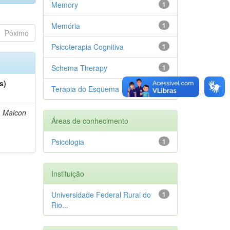
Memory
1
Memória
1
Póximo
Psicoterapia Cognitiva
1
Schema Therapy
1
s)
Terapia do Esquema
1
, Maicon
Áreas de conhecimento
Psicologia
1
Instituição
Universidade Federal Rural do
1
Rio...