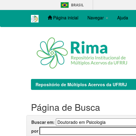
Skip
BRASIL
navigation
Página inicial
Navegar
Ajuda
Repositório de Múltiplos Acervos da UFRRJ
Página de Busca
Buscar em:
por