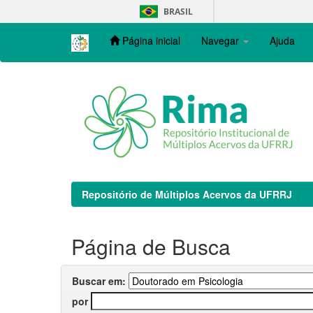
Skip
BRASIL
navigation
Página inicial
Navegar
Ajuda
Repositório de Múltiplos Acervos da UFRRJ
Página de Busca
Buscar em:
por