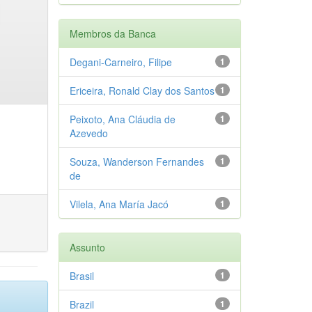
Membros da Banca
Degani-Carneiro, Filipe
1
Ericeira, Ronald Clay dos Santos
1
Peixoto, Ana Cláudia de
1
Azevedo
Souza, Wanderson Fernandes
1
de
Vilela, Ana María Jacó
1
Assunto
Brasil
1
Brazil
1