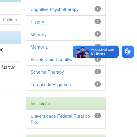
Cognitive Psychotherapy
1
Póximo
History
1
Memory
1
Memória
1
s)
Psicoterapia Cognitiva
1
, Maicon
Schema Therapy
1
Terapia do Esquema
1
Instituição
Universidade Federal Rural do
1
Rio...