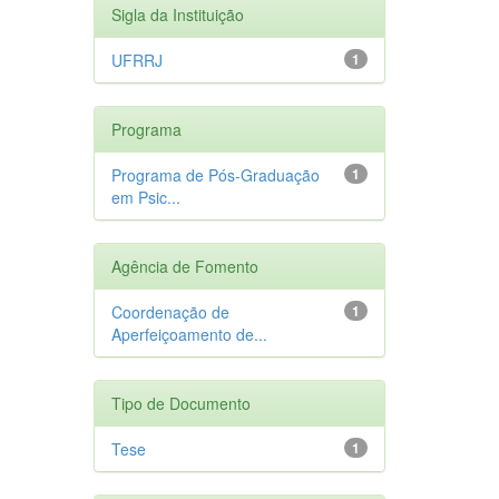
Sigla da Instituição
UFRRJ
1
Programa
Programa de Pós-Graduação
1
em Psic...
Agência de Fomento
Coordenação de
1
Aperfeiçoamento de...
Tipo de Documento
Tese
1