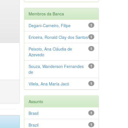
Membros da Banca
Degani-Carneiro, Filipe
1
Ericeira, Ronald Clay dos Santos
1
Peixoto, Ana Cláudia de
1
Azevedo
Souza, Wanderson Fernandes
1
de
Vilela, Ana María Jacó
1
Assunto
Brasil
1
Brazil
1