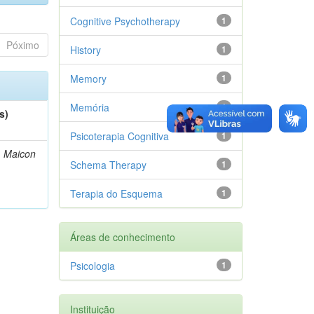
Cognitive Psychotherapy
1
Póximo
History
1
Memory
1
Memória
1
s)
Psicoterapia Cognitiva
1
, Maicon
Schema Therapy
1
Terapia do Esquema
1
Áreas de conhecimento
Psicologia
1
Instituição