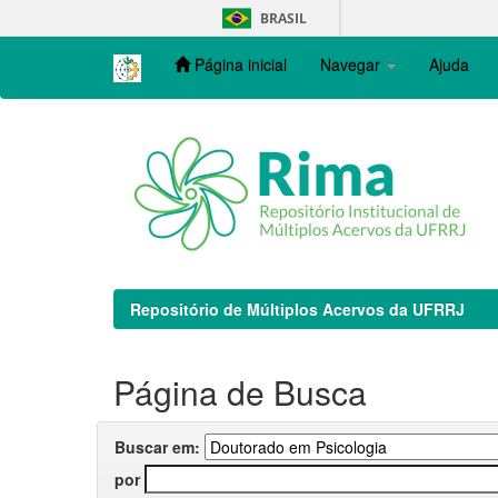
Skip
BRASIL
navigation
Página inicial
Navegar
Ajuda
Repositório de Múltiplos Acervos da UFRRJ
Página de Busca
Buscar em:
por