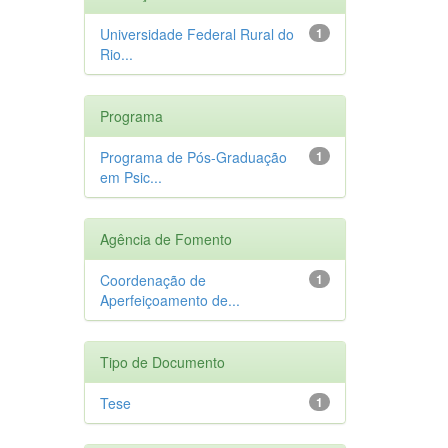
Universidade Federal Rural do
1
Rio...
Programa
Programa de Pós-Graduação
1
em Psic...
Agência de Fomento
Coordenação de
1
Aperfeiçoamento de...
Tipo de Documento
Tese
1