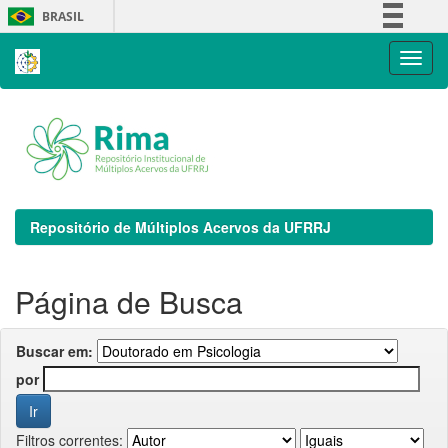
Skip
BRASIL
navigation
Simplifique!
Comunica BR
Participe
Acesso à informação
Legislação
Canais
Repositório de Múltiplos Acervos da UFRRJ
Página de Busca
Buscar em:
por
Filtros correntes: