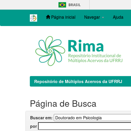
Skip
BRASIL
navigation
Página inicial
Navegar
Ajuda
Repositório de Múltiplos Acervos da UFRRJ
Página de Busca
Buscar em:
por