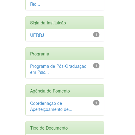
Rio...
Sigla da Instituição
UFRRJ
1
Programa
Programa de Pós-Graduação
1
em Psic...
Agência de Fomento
Coordenação de
1
Aperfeiçoamento de...
Tipo de Documento