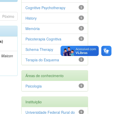
Cognitive Psychotherapy
1
Póximo
History
1
Memória
1
Psicoterapia Cognitiva
1
s)
Schema Therapy
1
, Maicon
Terapia do Esquema
1
Áreas de conhecimento
Psicologia
1
Instituição
Universidade Federal Rural do
1