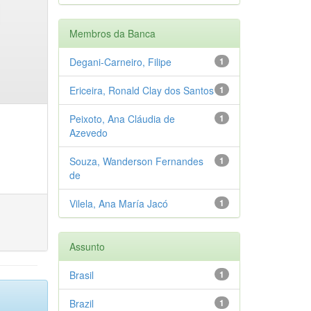
Membros da Banca
Degani-Carneiro, Filipe
1
Ericeira, Ronald Clay dos Santos
1
Peixoto, Ana Cláudia de
1
Azevedo
Souza, Wanderson Fernandes
1
de
Vilela, Ana María Jacó
1
Assunto
Brasil
1
Brazil
1