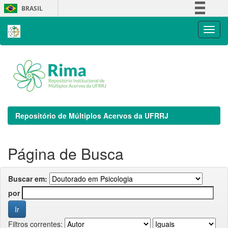
Skip
BRASIL
navigation
Simplifique!
Comunica BR
Participe
Acesso à informação
Legislação
Canais
Repositório de Múltiplos Acervos da UFRRJ
Página de Busca
Buscar em:
por
Filtros correntes: