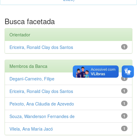
Busca facetada
Orientador
Ericeira, Ronald Clay dos Santos
1
Membros da Banca
Degani-Carneiro, Filipe
1
Ericeira, Ronald Clay dos Santos
1
Peixoto, Ana Cláudia de Azevedo
1
Souza, Wanderson Fernandes de
1
Vilela, Ana María Jacó
1