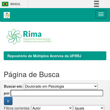
Skip
BRASIL
navigation
Simplifique!
Comunica BR
Participe
Acesso à informação
Legislação
Canais
Repositório de Múltiplos Acervos da UFRRJ
Página de Busca
Buscar em:
por
Filtros correntes: