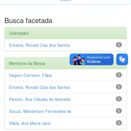
Busca facetada
Orientador
Ericeira, Ronald Clay dos Santos
1
Membros da Banca
Degani-Carneiro, Filipe
1
Ericeira, Ronald Clay dos Santos
1
Peixoto, Ana Cláudia de Azevedo
1
Souza, Wanderson Fernandes de
1
Vilela, Ana María Jacó
1