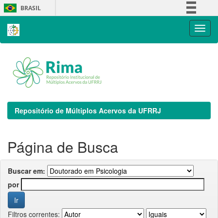
Skip
BRASIL
navigation
Simplifique!
Comunica BR
Participe
Acesso à informação
Legislação
Canais
Repositório de Múltiplos Acervos da UFRRJ
Página de Busca
Buscar em:
por
Filtros correntes: