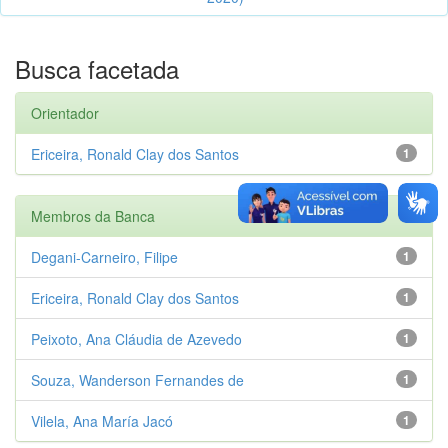
Busca facetada
Orientador
Ericeira, Ronald Clay dos Santos
1
Membros da Banca
Degani-Carneiro, Filipe
1
Ericeira, Ronald Clay dos Santos
1
Peixoto, Ana Cláudia de Azevedo
1
Souza, Wanderson Fernandes de
1
Vilela, Ana María Jacó
1