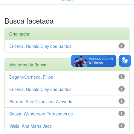
Busca facetada
Orientador
Ericeira, Ronald Clay dos Santos
1
Membros da Banca
Degani-Carneiro, Filipe
1
Ericeira, Ronald Clay dos Santos
1
Peixoto, Ana Cláudia de Azevedo
1
Souza, Wanderson Fernandes de
1
Vilela, Ana María Jacó
1