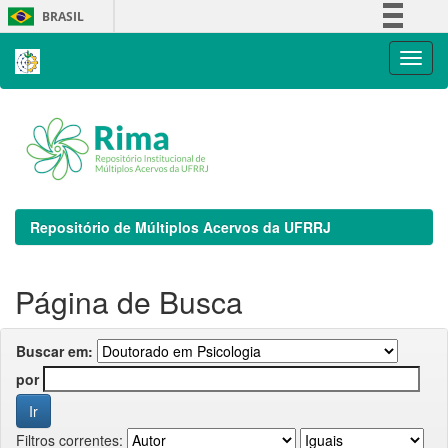
Skip
BRASIL
navigation
Simplifique!
Comunica BR
Participe
Acesso à informação
Legislação
Canais
Repositório de Múltiplos Acervos da UFRRJ
Página de Busca
Buscar em:
por
Filtros correntes: