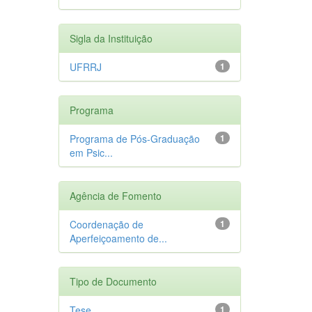
Sigla da Instituição
UFRRJ
1
Programa
Programa de Pós-Graduação
1
em Psic...
Agência de Fomento
Coordenação de
1
Aperfeiçoamento de...
Tipo de Documento
Tese
1