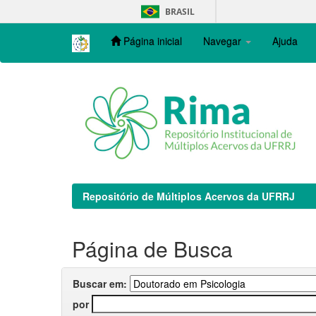
Skip
BRASIL
navigation
Página inicial
Navegar
Ajuda
Repositório de Múltiplos Acervos da UFRRJ
Página de Busca
Buscar em:
por