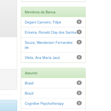
Membros da Banca
Degani-Carneiro, Filipe
1
Ericeira, Ronald Clay dos Santos
1
Souza, Wanderson Fernandes
1
de
Vilela, Ana María Jacó
1
Assunto
Brasil
1
Brazil
1
Cognitive Psychotherapy
1