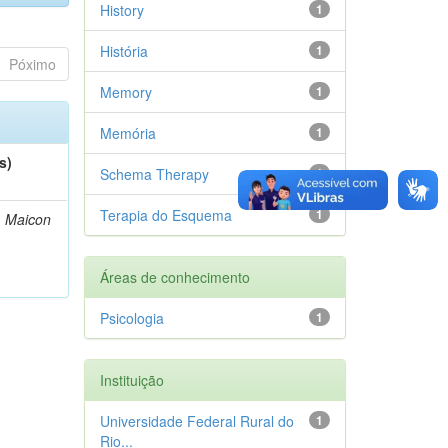
History
1
História
1
Póximo
Memory
1
Memória
1
s)
Schema Therapy
1
Terapia do Esquema
1
, Maicon
Áreas de conhecimento
Psicologia
1
Instituição
Universidade Federal Rural do
1
Rio...