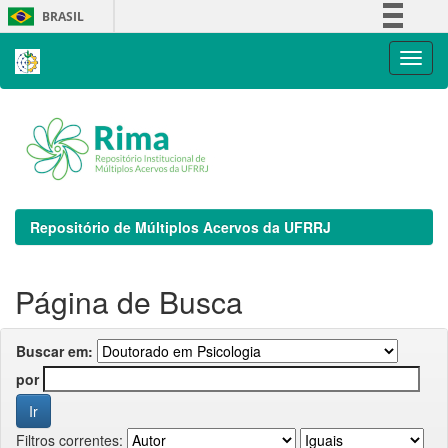
Skip
BRASIL
navigation
Simplifique!
Comunica BR
Participe
Acesso à informação
Legislação
Canais
Repositório de Múltiplos Acervos da UFRRJ
Página de Busca
Buscar em:
por
Filtros correntes: