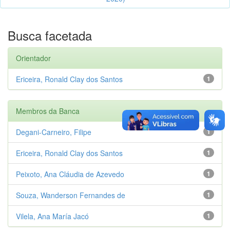
Busca facetada
Orientador
Ericeira, Ronald Clay dos Santos
1
Membros da Banca
Degani-Carneiro, Filipe
1
Ericeira, Ronald Clay dos Santos
1
Peixoto, Ana Cláudia de Azevedo
1
Souza, Wanderson Fernandes de
1
Vilela, Ana María Jacó
1