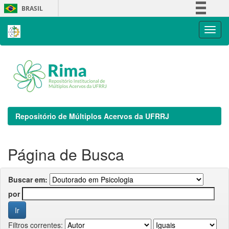
Skip
BRASIL
navigation
Simplifique!
Comunica BR
Participe
Acesso à informação
Legislação
Canais
Repositório de Múltiplos Acervos da UFRRJ
Página de Busca
Buscar em:
por
Filtros correntes: