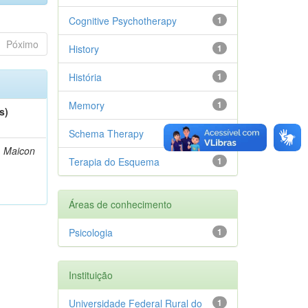
Cognitive Psychotherapy
1
Póximo
History
1
História
1
Memory
1
s)
Schema Therapy
1
, Maicon
Terapia do Esquema
1
Áreas de conhecimento
Psicologia
1
Instituição
Universidade Federal Rural do
1