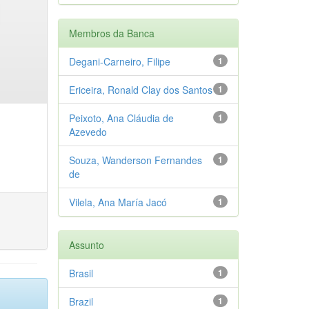
Membros da Banca
Degani-Carneiro, Filipe
1
Ericeira, Ronald Clay dos Santos
1
Peixoto, Ana Cláudia de
1
Azevedo
Souza, Wanderson Fernandes
1
de
Vilela, Ana María Jacó
1
Assunto
Brasil
1
Brazil
1