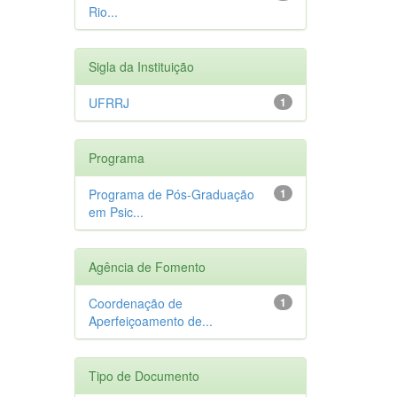
Rio...
Sigla da Instituição
UFRRJ
1
Programa
Programa de Pós-Graduação
1
em Psic...
Agência de Fomento
Coordenação de
1
Aperfeiçoamento de...
Tipo de Documento