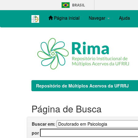
Skip
BRASIL
navigation
Página inicial
Navegar
Ajuda
Repositório de Múltiplos Acervos da UFRRJ
Página de Busca
Buscar em:
por