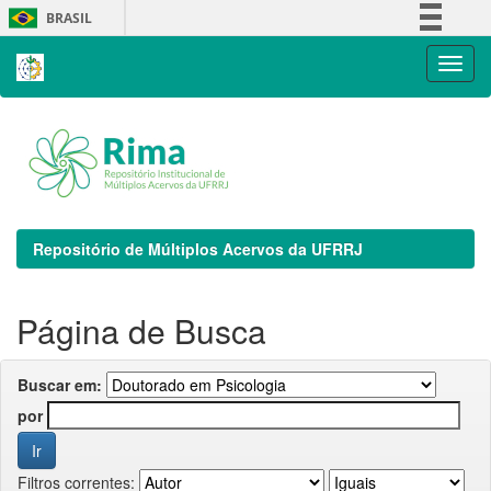
Skip
BRASIL
navigation
Simplifique!
Comunica BR
Participe
Acesso à informação
Legislação
Canais
Repositório de Múltiplos Acervos da UFRRJ
Página de Busca
Buscar em:
por
Filtros correntes: