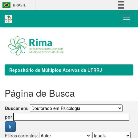
Skip
BRASIL
navigation
Simplifique!
Comunica BR
Participe
Acesso à informação
Legislação
Canais
Repositório de Múltiplos Acervos da UFRRJ
Página de Busca
Buscar em:
por
Filtros correntes: