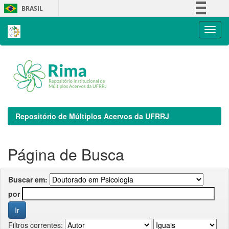
Skip
BRASIL
navigation
Simplifique!
Comunica BR
Participe
Acesso à informação
Legislação
Canais
Repositório de Múltiplos Acervos da UFRRJ
Página de Busca
Buscar em:
por
Filtros correntes: