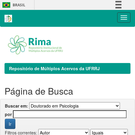
Skip
BRASIL
navigation
Simplifique!
Comunica BR
Participe
Acesso à informação
Legislação
Canais
Repositório de Múltiplos Acervos da UFRRJ
Página de Busca
Buscar em:
por
Filtros correntes: