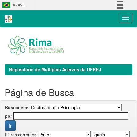
Skip
BRASIL
navigation
Simplifique!
Comunica BR
Participe
Acesso à informação
Legislação
Canais
Repositório de Múltiplos Acervos da UFRRJ
Página de Busca
Buscar em:
por
Filtros correntes: