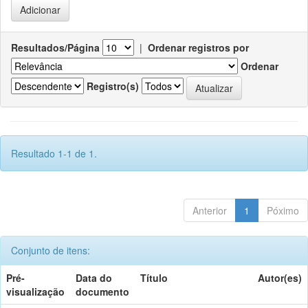
Resultados/Página
|
Ordenar registros por
Ordenar
Registro(s)
Resultado 1-1 de 1.
Anterior
1
Póximo
Conjunto de itens:
Pré-
Data do
Título
Autor(es)
visualização
documento