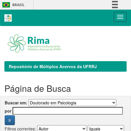
Skip
BRASIL
navigation
Simplifique!
Comunica BR
Participe
Acesso à informação
Legislação
Canais
Repositório de Múltiplos Acervos da UFRRJ
Página de Busca
Buscar em:
por
Filtros correntes: