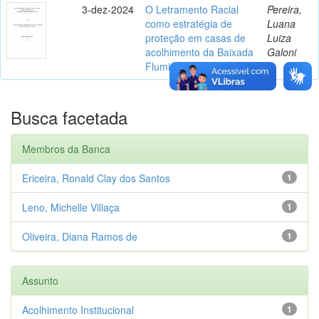
3-dez-2024
O Letramento Racial
Pereira,
como estratégia de
Luana
proteção em casas de
Luiza
acolhimento da Baixada
Galoni
Fluminense
Busca facetada
Membros da Banca
Ericeira, Ronald Clay dos Santos
1
Leno, Michelle Villaça
1
Oliveira, Diana Ramos de
1
Assunto
Acolhimento Institucional
1