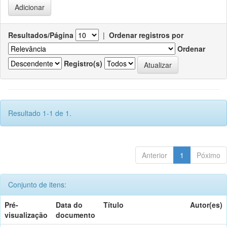
Resultados/Página
|
Ordenar registros por
Ordenar
Registro(s)
Resultado 1-1 de 1.
Anterior
1
Póximo
Conjunto de itens:
Pré-
Data do
Título
Autor(es)
visualização
documento