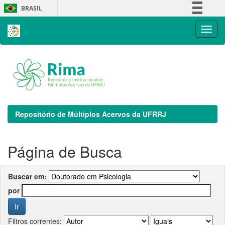
Skip
BRASIL
navigation
Simplifique!
Comunica BR
Participe
Acesso à informação
Legislação
Canais
Repositório de Múltiplos Acervos da UFRRJ
Página de Busca
Buscar em:
por
Filtros correntes: