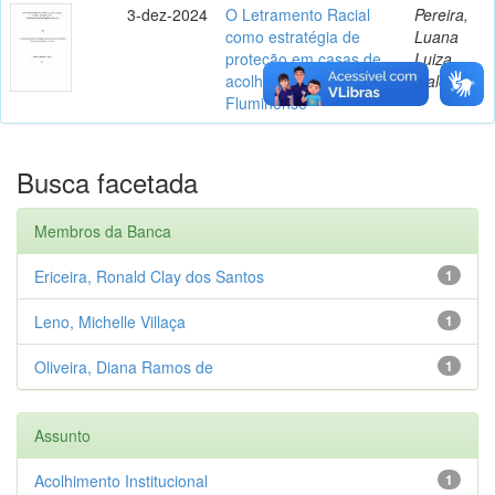
3-dez-2024
O Letramento Racial
Pereira,
como estratégia de
Luana
proteção em casas de
Luiza
acolhimento da Baixada
Galoni
Fluminense
Busca facetada
Membros da Banca
Ericeira, Ronald Clay dos Santos
1
Leno, Michelle Villaça
1
Oliveira, Diana Ramos de
1
Assunto
Acolhimento Institucional
1