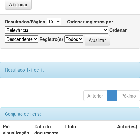
Resultados/Página
|
Ordenar registros por
Ordenar
Registro(s)
Resultado 1-1 de 1.
Anterior
1
Póximo
Conjunto de itens:
Pré-
Data do
Título
Autor(es)
visualização
documento