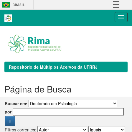
Skip
BRASIL
navigation
Simplifique!
Comunica BR
Participe
Acesso à informação
Legislação
Canais
Repositório de Múltiplos Acervos da UFRRJ
Página de Busca
Buscar em:
por
Filtros correntes: