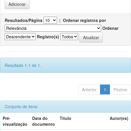
Resultados/Página
|
Ordenar registros por
Ordenar
Registro(s)
Resultado 1-1 de 1.
Anterior
1
Póximo
Conjunto de itens:
Pré-
Data do
Título
Autor(es)
visualização
documento