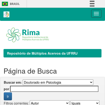
Skip
BRASIL
navigation
Simplifique!
Comunica BR
Participe
Acesso à informação
Legislação
Canais
Repositório de Múltiplos Acervos da UFRRJ
Página de Busca
Buscar em:
por
Filtros correntes: