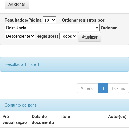
Resultados/Página
|
Ordenar registros por
Ordenar
Registro(s)
Resultado 1-1 de 1.
Anterior
1
Póximo
Conjunto de itens:
Pré-
Data do
Título
Autor(es)
visualização
documento