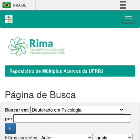
Skip
BRASIL
navigation
Simplifique!
Comunica BR
Participe
Acesso à informação
Legislação
Canais
Repositório de Múltiplos Acervos da UFRRJ
Página de Busca
Buscar em:
por
Filtros correntes: