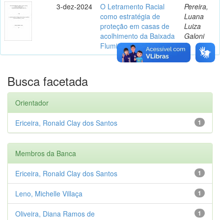
3-dez-2024
O Letramento Racial
Pereira,
como estratégia de
Luana
proteção em casas de
Luiza
acolhimento da Baixada
Galoni
Fluminense
Busca facetada
Orientador
Ericeira, Ronald Clay dos Santos
1
Membros da Banca
Ericeira, Ronald Clay dos Santos
1
Leno, Michelle Villaça
1
Oliveira, Diana Ramos de
1