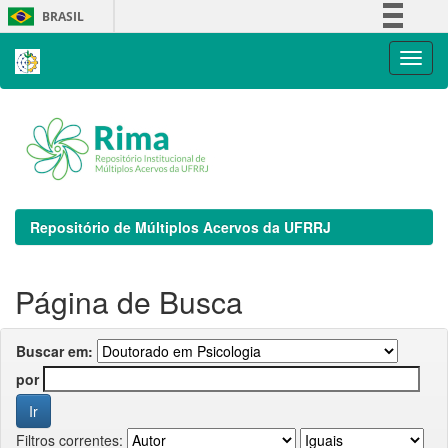
Skip
BRASIL
navigation
Simplifique!
Comunica BR
Participe
Acesso à informação
Legislação
Canais
Repositório de Múltiplos Acervos da UFRRJ
Página de Busca
Buscar em:
por
Filtros correntes: