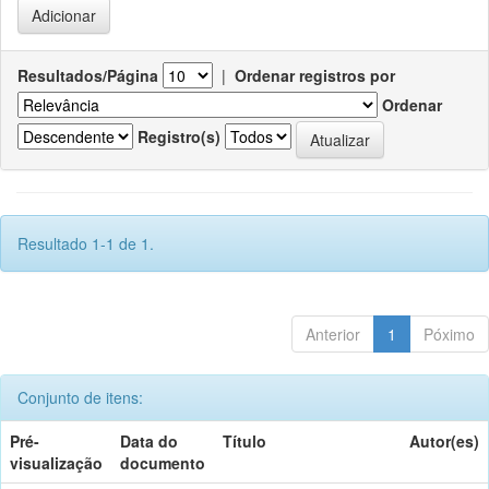
Resultados/Página
|
Ordenar registros por
Ordenar
Registro(s)
Resultado 1-1 de 1.
Anterior
1
Póximo
Conjunto de itens:
Pré-
Data do
Título
Autor(es)
visualização
documento