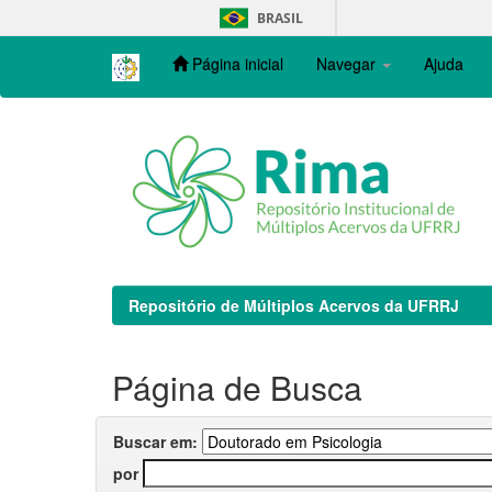
Skip
BRASIL
navigation
Página inicial
Navegar
Ajuda
Repositório de Múltiplos Acervos da UFRRJ
Página de Busca
Buscar em:
por