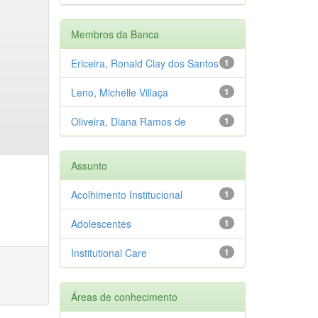
Membros da Banca
Ericeira, Ronald Clay dos Santos
1
Leno, Michelle Villaça
1
Oliveira, Diana Ramos de
1
Assunto
Acolhimento Institucional
1
Adolescentes
1
Institutional Care
1
Áreas de conhecimento