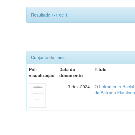
Resultado 1-1 de 1.
Conjunto de itens:
Pré-
Data do
Título
visualização
documento
3-dez-2024
O Letramento Racial
da Baixada Flumine