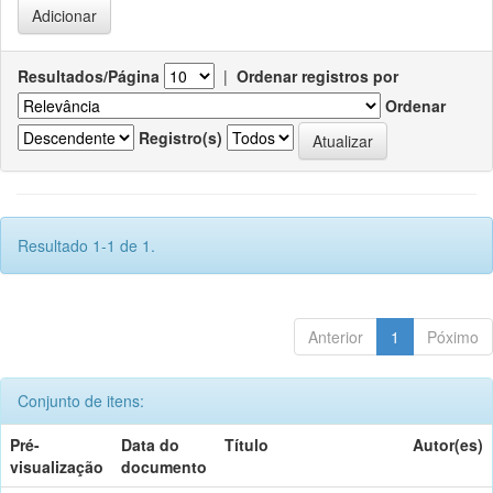
Resultados/Página
|
Ordenar registros por
Ordenar
Registro(s)
Resultado 1-1 de 1.
Anterior
1
Póximo
Conjunto de itens:
Pré-
Data do
Título
Autor(es)
visualização
documento