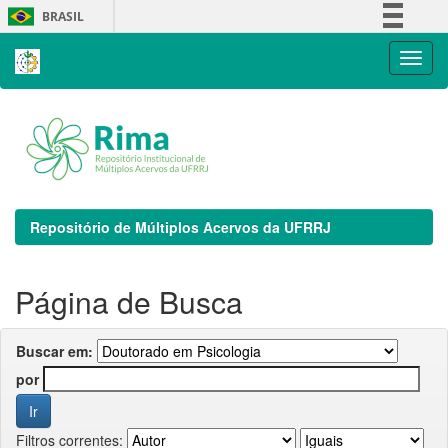
Skip
BRASIL
navigation
Simplifique!
Comunica BR
Participe
Acesso à informação
Legislação
Canais
Repositório de Múltiplos Acervos da UFRRJ
Página de Busca
Buscar em:
por
Filtros correntes: