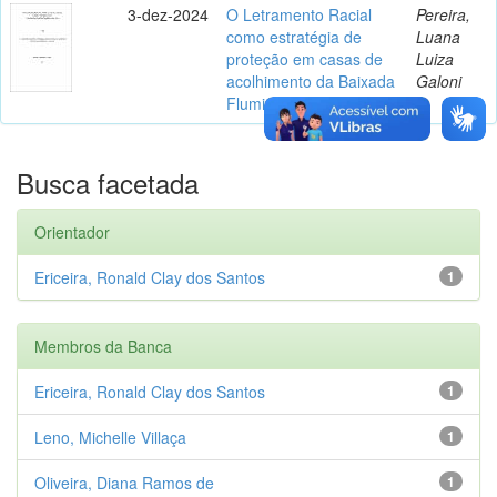
3-dez-2024
O Letramento Racial
Pereira,
como estratégia de
Luana
proteção em casas de
Luiza
acolhimento da Baixada
Galoni
Fluminense
Busca facetada
Orientador
Ericeira, Ronald Clay dos Santos
1
Membros da Banca
Ericeira, Ronald Clay dos Santos
1
Leno, Michelle Villaça
1
Oliveira, Diana Ramos de
1