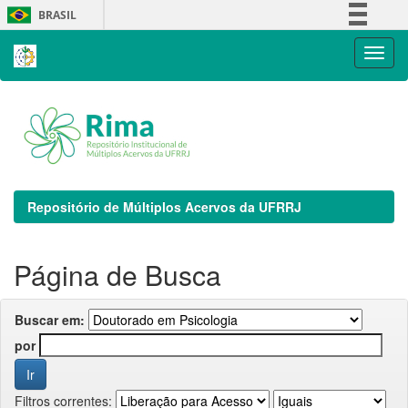
Skip
BRASIL
navigation
Simplifique!
Comunica BR
Participe
Acesso à informação
Legislação
Canais
Repositório de Múltiplos Acervos da UFRRJ
Página de Busca
Buscar em:
por
Filtros correntes: